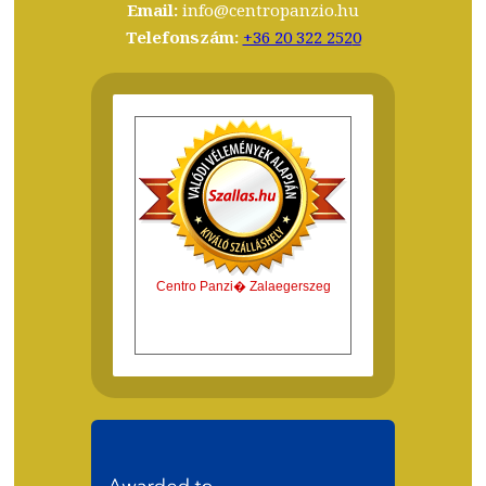
Email:
info@centropanzio.hu
Telefonszám:
+36 20 322 252
0
Centro Panzi� Zalaegerszeg