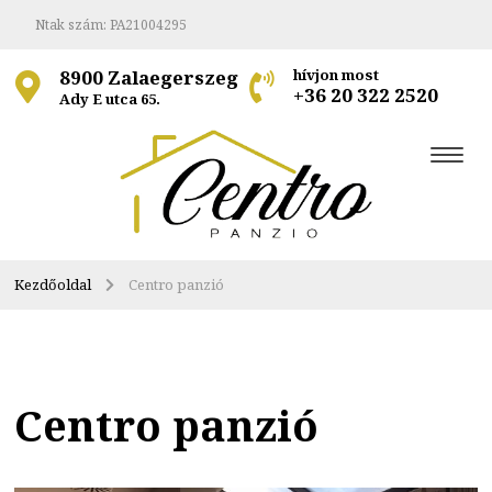
Ntak szám: PA21004295
8900 Zalaegerszeg
hívjon most
+36 20 322 2520
Ady E utca 65.
Kezdőoldal
Centro panzió
Centro panzió